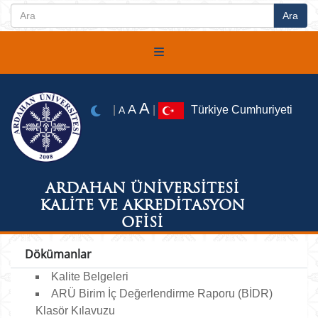
A
A
|
|
Türkiye Cumhuriyeti
A
ARDAHAN ÜNİVERSİTESİ
KALİTE VE AKREDİTASYON
OFİSİ
Dökümanlar
Kalite Belgeleri
ARÜ Birim İç Değerlendirme Raporu (BİDR)
Klasör Kılavuzu