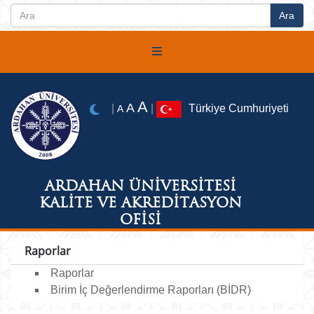
A
A
|
|
Türkiye Cumhuriyeti
A
ARDAHAN ÜNİVERSİTESİ
KALİTE VE AKREDİTASYON
OFİSİ
Raporlar
Raporlar
Birim İç Değerlendirme Raporları (BİDR)