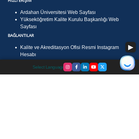
HIZLI ERIŞIM
Ardahan Üniversitesi Web Sayfası
Yükseköğretim Kalite Kurulu Başkanlığı Web
Sayfası
BAĞLANTILAR
Kalite ve Akreditasyon Ofisi Resmi Instagram
Hesabı
İLETIŞIM
Select Language
▼
Ardahan Üniversitesi Yenisey Kampüsü, Çamlıçatak
Mevkii, Ardahan 75002
Telefon :
+90 478 211 75 75 (Santral) Dahili: 3300
Faks :
+90 478 211 75 09
E-Posta :
kalite@ardahan.edu.tr