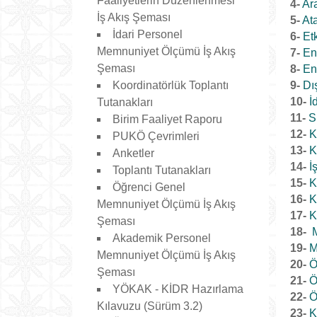
Faaliyetlerin Düzenlenmesi
4-
Ara
İş Akış Şeması
5-
At
İdari Personel
6-
Et
Memnuniyet Ölçümü İş Akış
7-
En
Şeması
8-
En
Koordinatörlük Toplantı
9-
Dı
10-
İ
Tutanakları
11-
S
Birim Faaliyet Raporu
12-
K
PUKÖ Çevrimleri
13-
K
Anketler
14-
İ
Toplantı Tutanakları
15-
K
Öğrenci Genel
16-
K
Memnuniyet Ölçümü İş Akış
17-
K
Şeması
18-
Akademik Personel
19-
M
Memnuniyet Ölçümü İş Akış
20-
Ö
Şeması
21-
Ö
YÖKAK - KİDR Hazırlama
22-
Ö
Kılavuzu (Sürüm 3.2)
23-
K