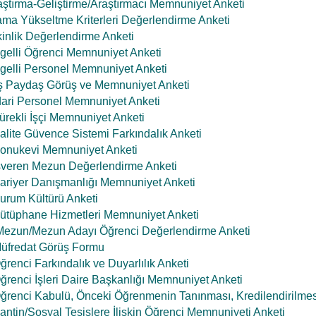
ştırma-Geliştirme/Araştırmacı Memnuniyet Anketi
ama Yükseltme Kriterleri Değerlendirme Anketi
kinlik Değerlendirme Anketi
gelli Öğrenci Memnuniyet Anketi
gelli Personel Memnuniyet Anketi
ş Paydaş Görüş ve Memnuniyet Anketi
dari Personel Memnuniyet Anketi
ürekli İşçi Memnuniyet Anketi
alite Güvence Sistemi Farkındalık Anketi
onukevi Memnuniyet Anketi
şveren Mezun Değerlendirme Anketi
ariyer Danışmanlığı Memnuniyet Anketi
urum Kültürü Anketi
ütüphane Hizmetleri Memnuniyet Anketi
Mezun/Mezun Adayı Öğrenci Değerlendirme Anketi
üfredat Görüş Formu
ğrenci Farkındalık ve Duyarlılık Anketi
ğrenci İşleri Daire Başkanlığı Memnuniyet Anketi
ğrenci Kabulü, Önceki Öğrenmenin Tanınması, Kredilendirilmes
antin/Sosyal Tesislere İlişkin Öğrenci Memnuniyeti Anketi