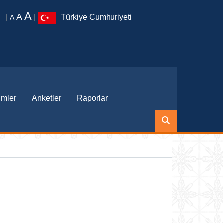
A
A
|
|
Türkiye Cumhuriyeti
A
imler
Anketler
Raporlar