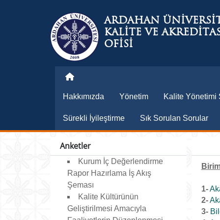
ARDAHAN ÜNİVERSİT
KALİTE VE AKREDİT
OFİSİ
Hakkımızda
Yönetim
Kalite Yönetimi 
Sürekli İyileştirme
Sık Sorulan Sorular
Anketler
Kurum İç Değerlendirme
Biri
Rapor Hazırlama İş Akış
Şeması
1-
Ak
Kalite Kültürünün
2-
Ak
Geliştirilmesi Amacıyla
3-
Bi