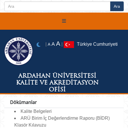
A
A
|
|
Türkiye Cumhuriyeti
A
ARDAHAN ÜNİVERSİTESİ
KALİTE VE AKREDİTASYON
OFİSİ
Dökümanlar
Kalite Belgeleri
ARÜ Birim İç Değerlendirme Raporu (BİDR)
Klasör Kılavuzu