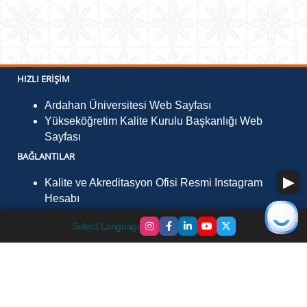
HIZLI ERIŞIM
Ardahan Üniversitesi Web Sayfası
Yükseköğretim Kalite Kurulu Başkanlığı Web
Sayfası
BAĞLANTILAR
Kalite ve Akreditasyon Ofisi Resmi Instagram
Hesabı
İLETIŞIM
Select Language
▼
Ardahan Üniversitesi Yenisey Kampüsü, Çamlıçatak
Mevkii, Ardahan 75002
Telefon :
+90 478 211 75 75 (Santral) Dahili: 3300
Faks :
+90 478 211 75 09