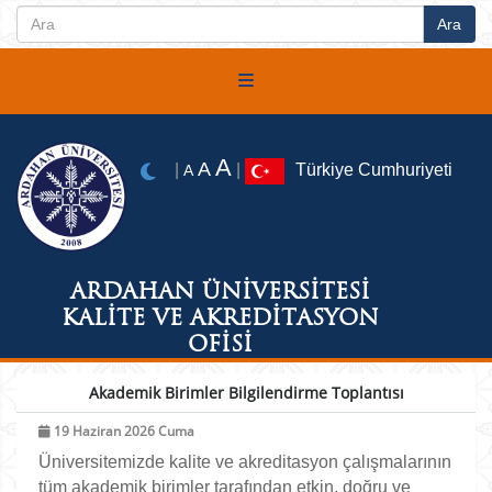
A
A
|
|
Türkiye Cumhuriyeti
A
ARDAHAN ÜNİVERSİTESİ
KALİTE VE AKREDİTASYON
OFİSİ
Akademik Birimler Bilgilendirme Toplantısı
19 Haziran 2026 Cuma
Üniversitemizde kalite ve akreditasyon çalışmalarının
tüm akademik birimler tarafından etkin, doğru ve