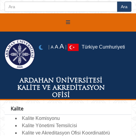
A
A
|
|
Türkiye Cumhuriyeti
A
ARDAHAN ÜNİVERSİTESİ
KALİTE VE AKREDİTASYON
OFİSİ
Kalite
Kalite Komisyonu
Kalite Yönetimi Temsilcisi
Kalite ve Akreditasyon Ofisi Koordinatörü